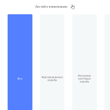
Листайте влево/вправо
Фигурные
Фрезерованные
Все
световые
короба
короба