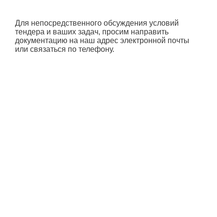
Для непосредственного обсуждения условий
тендера и ваших задач, просим направить
документацию на наш адрес электронной почты
или связаться по телефону.
Пройдите тест за 30
секунд и
рассчитайте стоимость
вывески + получите
скидку -15%