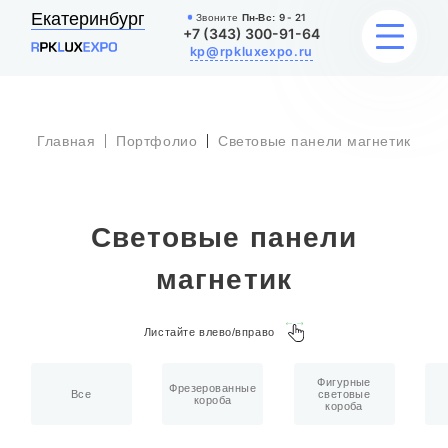
Екатеринбург
Звоните
Пн-Вс:
9 - 21
+7 (343) 300-91-64
kp@rpkluxexpo.ru
Главная
Портфолио
Световые панели магнетик
УСЛУГИ
НАШИ РАБОТЫ
Световые панели
АКЦИИ
магнетик
БЛОГ
Листайте влево/вправо
О КОМПАНИИ
Фигурные
Фрезерованные
Все
световые
короба
короба