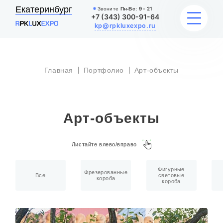
Екатеринбург
Звоните
Пн-Вс:
9 - 21
+7 (343) 300-91-64
kp@rpkluxexpo.ru
Главная
Портфолио
Арт-объекты
УСЛУГИ
НАШИ РАБОТЫ
Арт-объекты
АКЦИИ
Листайте влево/вправо
БЛОГ
Фигурные
О КОМПАНИИ
Фрезерованные
Все
световые
короба
короба