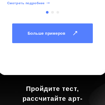
Смотреть подробнее
С
Больше примеров
Пройдите тест,
рассчитайте арт-