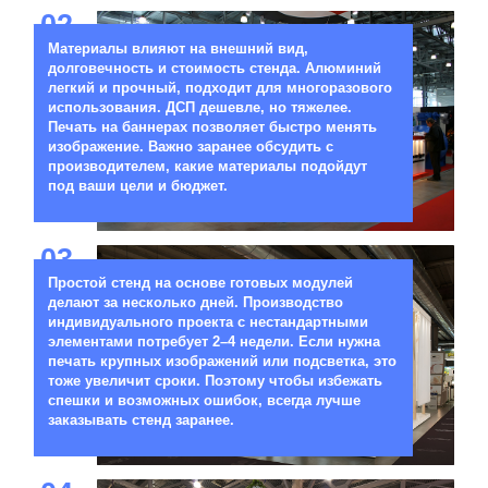
02
Материалы влияют на внешний вид,
долговечность и стоимость стенда. Алюминий
легкий и прочный, подходит для многоразового
использования. ДСП дешевле, но тяжелее.
Печать на баннерах позволяет быстро менять
изображение. Важно заранее обсудить с
производителем, какие материалы подойдут
под ваши цели и бюджет.
03
Простой стенд на основе готовых модулей
делают за несколько дней. Производство
индивидуального проекта с нестандартными
элементами потребует 2–4 недели. Если нужна
печать крупных изображений или подсветка, это
тоже увеличит сроки. Поэтому чтобы избежать
спешки и возможных ошибок, всегда лучше
заказывать стенд заранее.