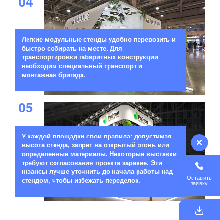
04
Легкие модульные стенды удобно перевозить и
быстро собирать на месте. Для
транспортировки габаритных конструкций
необходим специальный транспорт и
монтажная бригада.
05
У каждой площадки свои правила: допустимая
высота стенда, запрет на открытый огонь или
определенные материалы. Некоторые выставки
требуют согласования проекта заранее. Эти
нюансы лучше уточнить до начала работы над
Оставить
стендом, чтобы избежать переделок.
заявку