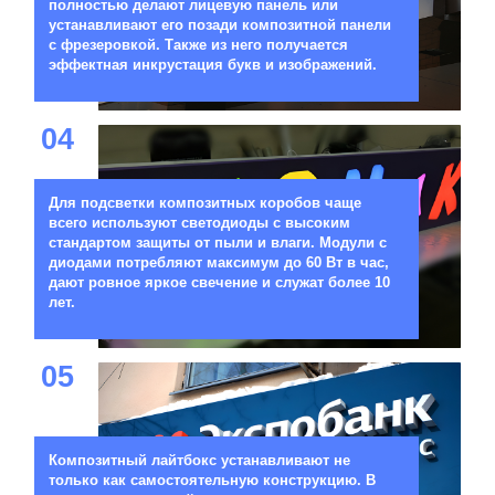
полностью делают лицевую панель или
устанавливают его позади композитной панели
с фрезеровкой. Также из него получается
эффектная инкрустация букв и изображений.
04
Для подсветки композитных коробов чаще
всего используют светодиоды с высоким
стандартом защиты от пыли и влаги. Модули с
диодами потребляют максимум до 60 Вт в час,
дают ровное яркое свечение и служат более 10
лет.
05
Композитный лайтбокс устанавливают не
только как самостоятельную конструкцию. В