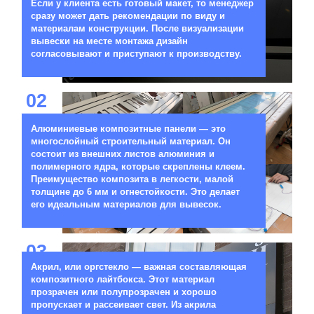
Если у клиента есть готовый макет, то менеджер
сразу может дать рекомендации по виду и
материалам конструкции. После визуализации
вывески на месте монтажа дизайн
согласовывают и приступают к производству.
02
Алюминиевые композитные панели — это
многослойный строительный материал. Он
состоит из внешних листов алюминия и
полимерного ядра, которые скреплены клеем.
Преимущество композита в легкости, малой
толщине до 6 мм и огнестойкости. Это делает
его идеальным материалов для вывесок.
03
Акрил, или оргстекло — важная составляющая
композитного лайтбокса. Этот материал
прозрачен или полупрозрачен и хорошо
пропускает и рассеивает свет. Из акрила