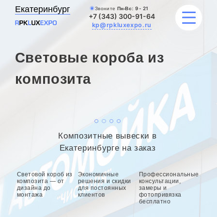
Екатеринбург
Звоните
Пн-Вс:
9 - 21
+7 (343) 300-91-64
kp@rpkluxexpo.ru
Световые короба из
УСЛУГИ
композита
НАШИ РАБОТЫ
АКЦИИ
Композитные вывески в
БЛОГ
Екатеринбурге на заказ
О КОМПАНИИ
Световой короб из
Экономичные
Профессиональные
композита — от
решения и скидки
консультации,
дизайна до
для постоянных
замеры и
монтажа
клиентов
фотопривязка
бесплатно