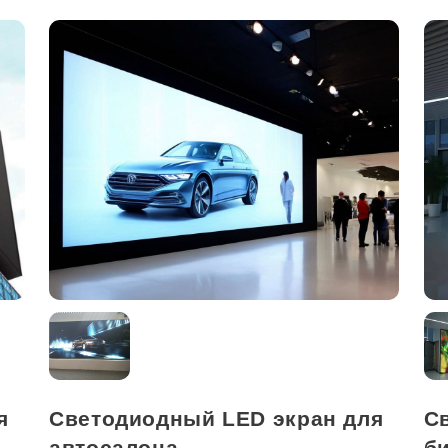
я
Светодиодный LED экран для
С
автосалона
б