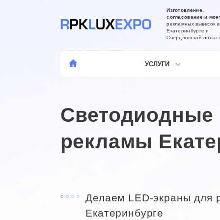
Изготовление,
согласование и мон
рекламных вывесок в
Екатеринбурге и
Свердловской облас
УСЛУГИ
Светодиодные 
рекламы Екате
Делаем LED-экраны для 
Екатеринбурге