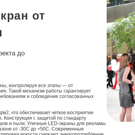
кран от
и
оекта до
н
ы, контролируя все этапы — от
ия. Такой механизм работы гарантирует
требованиям и соблюдение согласованных
/м2, что обеспечивает четкое восприятие
. Конструкция с защитой по стандарту
ков и пыли.
Уличные LED-экраны для рекламы
азоне от -30C до +50C. Современные
улировки яркости снижают энергопотребление