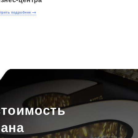
Скачать
прайс
треть подробнее
Написать в
WhatsApp
стоимость
рана