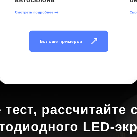
Смотреть подробнее
Смо
Больше примеров
 тест, рассчитайте 
тодиодного LED-эк