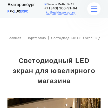
Екатеринбург
Звоните
Пн-Вс:
9 - 21
+7 (343) 300-91-64
kp@rpkluxexpo.ru
УСЛУГИ
Главная
Портфолио
Светодиодные LED экраны для 
НАШИ РАБОТЫ
Светодиодный LED
АКЦИИ
экран для ювелирного
БЛОГ
магазина
О КОМПАНИИ