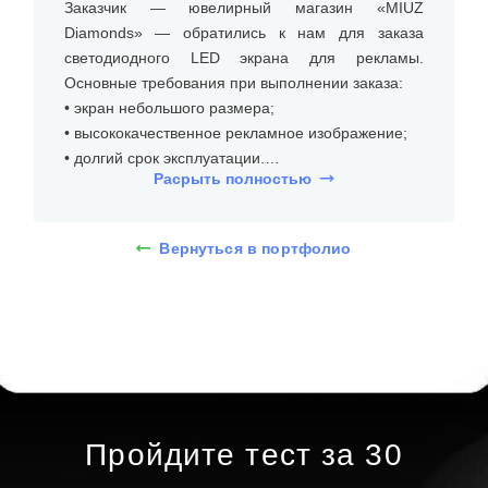
Заказчик — ювелирный магазин «MIUZ
Diamonds» — обратились к нам для заказа
светодиодного LED экрана для рекламы.
Основные требования при выполнении заказа:
• экран небольшого размера;
• высококачественное рекламное изображение;
• долгий срок эксплуатации.
Расрыть полностью
На встрече с клиентом уточнили размеры места
установки, бюджет и требования к типу
Вернуться в портфолио
светодиодного LED экрана для рекламы.
Светодиодный LED экран для ювелирного
магазина MIUZ Diamonds оформлен в
современном стиле, который подчеркивает
роскошь и изысканность бренда. Экран
размещен за витринным стеклом внутри
торгового центра, что создает эффектный
визуальный акцент. Подвесная система
Пройдите тест за 30
крепления придает экрану легкость и не
загромождает пространство за стеклянной