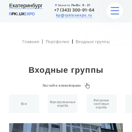
Екатеринбург
Звоните
Пн-Вс:
9 - 21
+7 (343) 300-91-64
kp@rpkluxexpo.ru
Главная
Портфолио
Входные группы
УСЛУГИ
НАШИ РАБОТЫ
Входные группы
АКЦИИ
Листайте влево/вправо
БЛОГ
Фигурные
О КОМПАНИИ
Фрезерованные
Все
световые
короба
короба