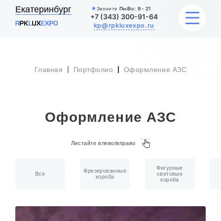
Екатеринбург
Звоните
Пн-Вс:
9 - 21
+7 (343) 300-91-64
kp@rpkluxexpo.ru
Главная
Портфолио
Оформление АЗС
УСЛУГИ
НАШИ РАБОТЫ
Оформление АЗС
АКЦИИ
Листайте влево/вправо
БЛОГ
Фигурные
О КОМПАНИИ
Фрезерованные
Все
световые
короба
короба