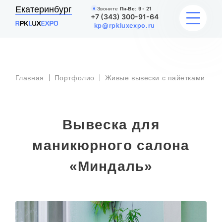
Екатеринбург
Звоните
Пн-Вс:
9 - 21
+7 (343) 300-91-64
kp@rpkluxexpo.ru
В
УСЛУГИ
м
Главная
Портфолио
Живые вывески с пайетками
с
«
НАШИ РАБОТЫ
Вывеска для
АКЦИИ
маникюрного салона
БЛОГ
«Миндаль»
О КОМПАНИИ