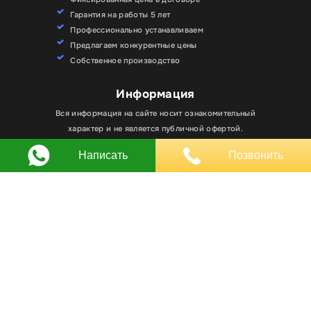
Гарантия на работы 5 лет
Профессионально устанавливаем
Предлагаем конкурентные цены
Собственное производство
Информация
Для улучшения работы сайта мы используем
Вся информация на сайте носит ознакомительный
Хорошо
файлы cookie. Вы всегда можете отключить файлы
характер и не является публичной офертой.
cookie в настройках браузера.
Написать
Позвонить
Любое использование материалов, элементов
дизайна и оформления, в том числе копирование
происходит только с письменного разрешения
владельца сайта.
Оставляя заявку вы соглашаетесь на
обработку
персональных данных
© RPKLUXEXPO 2025.