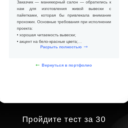
Заказчик — маникюрный салон — обратились к
нам для изготовления живой вывески с
пайетками, которая бы привлекала внимание
прохожих. Основные требования при исполнении
проекта:
• хорошая читаемость вывески;
• акцент на бело-красные цвета;
Расрыть полностью
• устойчивость к внешним повреждениям.
На встрече с клиентом уточнили размеры места
Вернуться в портфолио
установки (над входом), бюджет и требования к
типу и дизайну живой вывески с пайетками.
Вывеска выполнена из нескольких материалов.
Основной фон изготовлен из подложки, которое
покрыто пайетками, создающими эффект блеска.
Буквы и логотип выполнены из объемного
пластика, борт оклеен виниловой плёнкой Oracal
# 031G Красный (серия 641), что придает им
Пройдите тест за 30
яркость и выразительность.