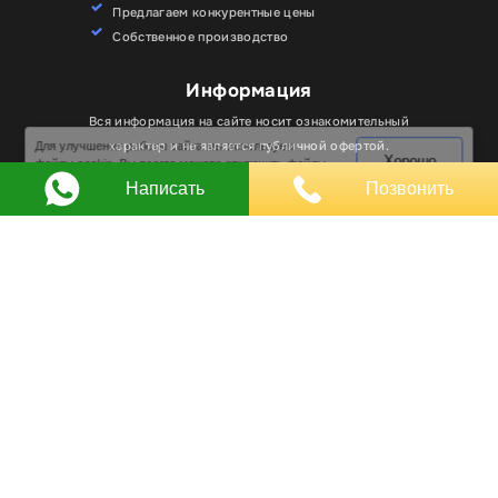
Предлагаем конкурентные цены
Собственное производство
Информация
Для улучшения работы сайта мы используем
Вся информация на сайте носит ознакомительный
Хорошо
файлы cookie. Вы всегда можете отключить файлы
характер и не является публичной офертой.
cookie в настройках браузера.
Написать
Позвонить
Любое использование материалов, элементов
дизайна и оформления, в том числе копирование
происходит только с письменного разрешения
владельца сайта.
Оставляя заявку вы соглашаетесь на
обработку
персональных данных
© RPKLUXEXPO 2025.
Для госзаказчиков “RPKLUXEXPO”
на портале поставщиков