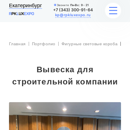
Екатеринбург
Звоните
Пн-Вс:
9 - 21
+7 (343) 300-91-64
kp@rpkluxexpo.ru
Вы
УСЛУГИ
Главная
Портфолио
Фигурные световые короба
ст
ко
НАШИ РАБОТЫ
Вывеска для
АКЦИИ
строительной компании
БЛОГ
О КОМПАНИИ