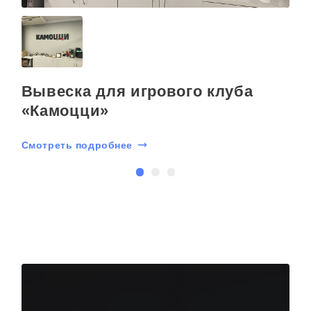
открытыми пикселями или задайте любой вопрос
на почту kp@rpkluxexpo.ru.
С
Вывеска для игрового клуба
«Камоцци»
Смотреть подробнее