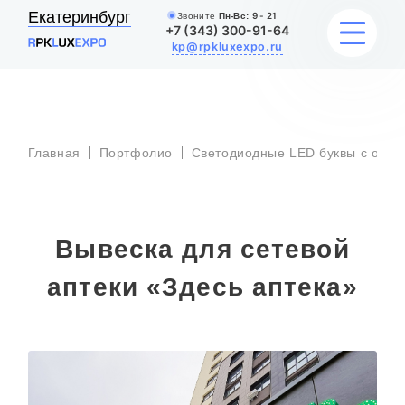
Екатеринбург
Звоните
Пн-Вс:
9 - 21
+7 (343) 300-91-64
kp@rpkluxexpo.ru
УСЛУГИ
Главная
Портфолио
Светодиодные LED буквы с откр
НАШИ РАБОТЫ
АКЦИИ
Вывеска для сетевой
БЛОГ
аптеки «Здесь аптека»
О КОМПАНИИ