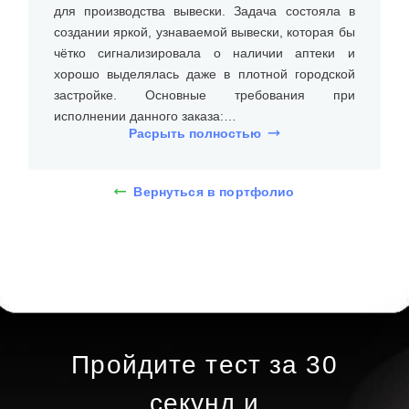
для производства вывески. Задача состояла в
создании яркой, узнаваемой вывески, которая бы
чётко сигнализировала о наличии аптеки и
хорошо выделялась даже в плотной городской
застройке. Основные требования при
исполнении данного заказа:
Расрыть полностью
• насыщенная зелёная подсветка,
соответствующая аптечной тематике;
• высокая яркость и чёткость пикселей;
Вернуться в портфолио
• устойчивость к внешним воздействиям.
На встрече с клиентом уточнили размеры места
установки (фасад здания), бюджет, требования к
типу и дизайну светодиодных led букв с
открытыми пикселями. Дизайнеры предложили
несколько вариантов, и клиент выбрал объемные
буквы из ПВХ пластика с открытыми пикселями.
Пройдите тест за 30
Размер букв составил 70х40 см, а аптечного
креста — 120х120 см. При помощи 3D-макета
секунд и