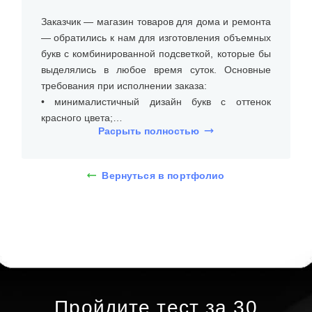
Заказчик — магазин товаров для дома и ремонта
— обратились к нам для изготовления объемных
букв с комбинированной подсветкой, которые бы
выделялись в любое время суток. Основные
требования при исполнении заказа:
• минималистичный дизайн букв с оттенок
красного цвета;
Расрыть полностью
• подсветка, которая равномерно освещает
вывеску;
• устойчивость к погодным условиям.
Вернуться в портфолио
На встрече с клиентом уточнили размеры места
установки (над входом в магазин), бюджет и
требования к типу и дизайну объемных букв с
комбинированной подсветкой. Дизайнеры
предложили несколько вариантов, и клиент
выбрал объемные буквы из оргстекла, высотой
20 см с лицевой и торцевой подсветкой. При
Пройдите тест за 30
помощи 3D-макета определились со шрифтом