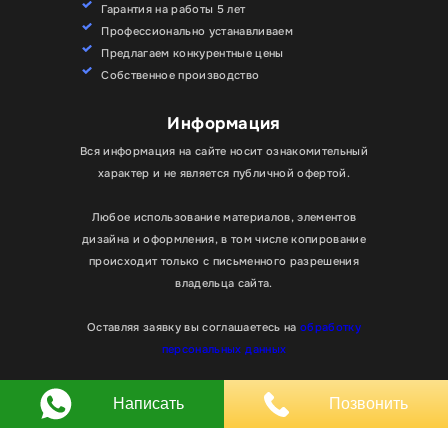
Гарантия на работы 5 лет
Профессионально устанавливаем
Предлагаем конкурентные цены
Собственное производство
Информация
Вся информация на сайте носит ознакомительный
характер и не является публичной офертой.
Любое использование материалов, элементов
дизайна и оформления, в том числе копирование
происходит только с письменного разрешения
владельца сайта.
Оставляя заявку вы соглашаетесь на
обработку
персональных данных
© RPKLUXEXPO 2025.
Для улучшения работы сайта мы используем
Написать
Позвонить
Хорошо
файлы cookie. Вы всегда можете отключить файлы
cookie в настройках браузера.
Для госзаказчиков “RPKLUXEXPO”