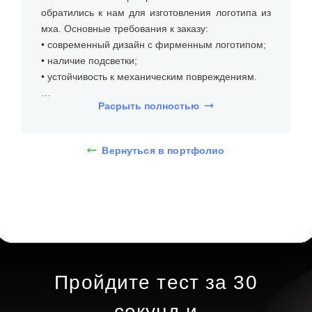
обратились к нам для изготовления логотипа из
мха. Основные требования к заказу:
• современный дизайн с фирменным логотипом;
• наличие подсветки;
• устойчивость к механическим повреждениям.
Расрыть полностью
Для заказа был изготовлен логотип из мха
высотой 50 см. Фитостена из стабилизированного
мха с логотипом и вывеской с задней подсветкой
Вернуться в портфолио
представляет собой современное и экологичное
решение для оформления интерьера. Она
выполнена из стабилизированного мха, который
сохраняет свою естественную текстуру и цвет на
протяжении длительного времени. Логотип и
вывеска подсвечиваются сзади, что создает
эффектный визуальный акцент и подчеркивает
фирменный стиль учреждения.
Пройдите тест за 30
Для изготовления логотипа из мха использовали
секунд и