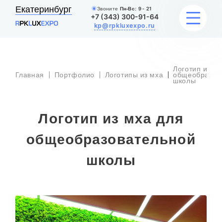
Екатеринбург
Звоните
Пн-Вс:
9 - 21
+7 (343) 300-91-64
kp@rpkluxexpo.ru
Логотип из м
УСЛУГИ
Главная
Портфолио
Логотипы из мха
общеобразов
школы
НАШИ РАБОТЫ
Логотип из мха для
АКЦИИ
общеобразовательной
БЛОГ
школы
О КОМПАНИИ