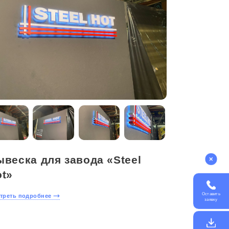
веска для завода «Steel
ot»
Оставить
треть подробнее
заявку