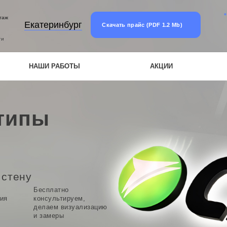
таж
Екатеринбург
Скачать прайс (PDF 1.2 Mb)
ти
НАШИ РАБОТЫ
АКЦИИ
типы
 стену
Бесплатно
ия
консультируем,
делаем визуализацию
и замеры