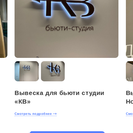
Вывеска для бьюти студии
Вы
«КВ»
H
Смотреть подробнее
Смо