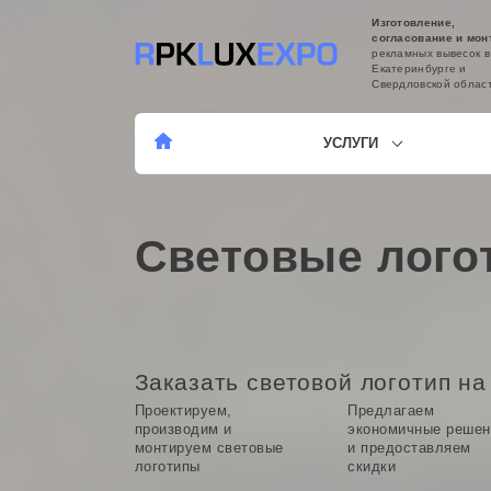
Изготовление,
согласование и мон
рекламных вывесок в
Екатеринбурге и
Свердловской облас
УСЛУГИ
Световые лого
Заказать световой логотип на
Проектируем,
Предлагаем
производим и
экономичные решен
монтируем световые
и предоставляем
логотипы
скидки