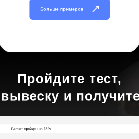
Больше примеров
Пройдите тест,
 вывеску и получите
13
Расчет пройден на
%