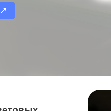
и
ветовых